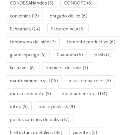
CONDESANandes
(5)
CONGOPE
(6)
convenios
(12)
dragado del río
(6)
Echeandía
(24)
Facundo Vela
(5)
fenómeno del niño
(7)
fomento productivo
(6)
guamaspungo
(5)
Guaranda
(6)
ipasb
(7)
las naves
(8)
limpieza de la vía
(7)
mantenimiento vial
(15)
maría elena coles
(5)
medio ambiente
(5)
mejoramiento vial
(14)
mtop
(5)
obras públicas
(8)
por los caminos de bolívar
(7)
Prefectura de Bolívar
(85)
puentes
(5)