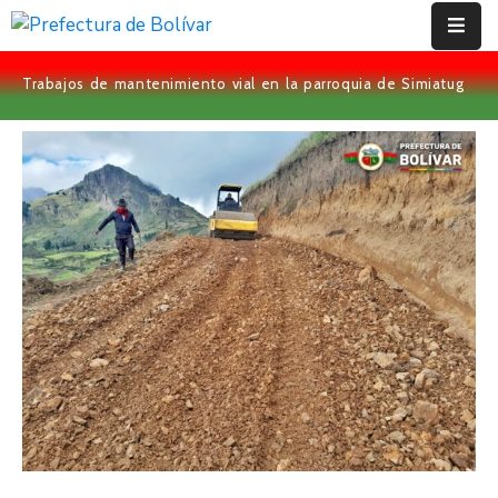
Trabajos de mantenimiento vial en la parroquia de Simiatug
Inicio
Institución
Bolívar
Proyectos
Rendición
De
Cuentas
Transparencia
Contácto