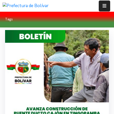
Tags
Inicio
Institución
Bolívar
Proyectos
Rendición
De
Cuentas
Transparencia
Contácto