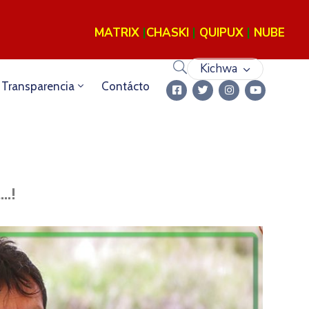
PARA EL DEPORTE Y LA UNIÓN COMUNITARIA
MATRIX
|
CHASKI
|
QUIPUX
|
NUBE
Kichwa
Transparencia
Contácto
..!