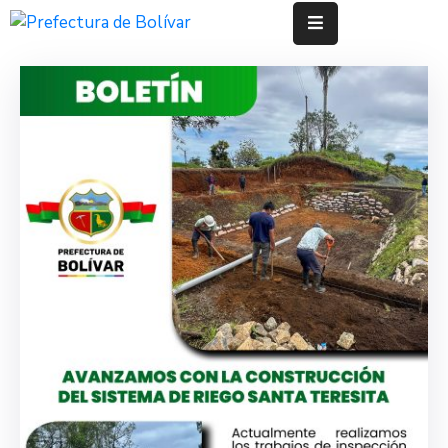
Inicio
Institución
Bolívar
Proyectos
Rendición
De
Cuentas
Transparencia
Contácto