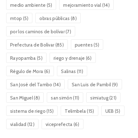
medio ambiente
(5)
mejoramiento vial
(14)
mtop
(5)
obras públicas
(8)
por los caminos de bolívar
(7)
Prefectura de Bolívar
(85)
puentes
(5)
Rayopamba
(5)
riego y drenaje
(6)
Régulo de Mora
(6)
Salinas
(11)
San José del Tambo
(14)
San Luis de Pambil
(9)
San Miguel
(8)
san simón
(11)
simiatug
(21)
sistema de riego
(15)
Telimbela
(15)
UEB
(5)
vialidad
(12)
viceprefecta
(6)