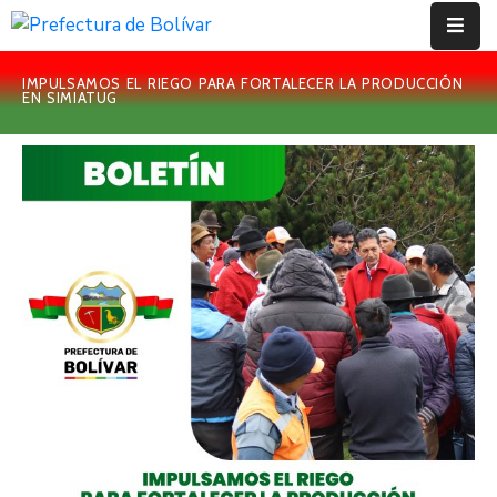
IMPULSAMOS EL RIEGO PARA FORTALECER LA PRODUCCIÓN
Inicio
EN SIMIATUG
Institución
Bolívar
Proyectos
Rendición
De
Cuentas
Transparencia
Contácto