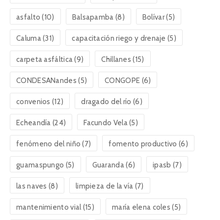
asfalto
(10)
Balsapamba
(8)
Bolívar
(5)
Caluma
(31)
capacitación riego y drenaje
(5)
carpeta asfáltica
(9)
Chillanes
(15)
CONDESANandes
(5)
CONGOPE
(6)
convenios
(12)
dragado del río
(6)
Echeandía
(24)
Facundo Vela
(5)
fenómeno del niño
(7)
fomento productivo
(6)
guamaspungo
(5)
Guaranda
(6)
ipasb
(7)
las naves
(8)
limpieza de la vía
(7)
mantenimiento vial
(15)
maría elena coles
(5)