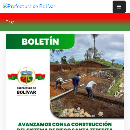
Tags
Inicio
Institución
Bolívar
Proyectos
Rendición
De
Cuentas
Transparencia
Contácto