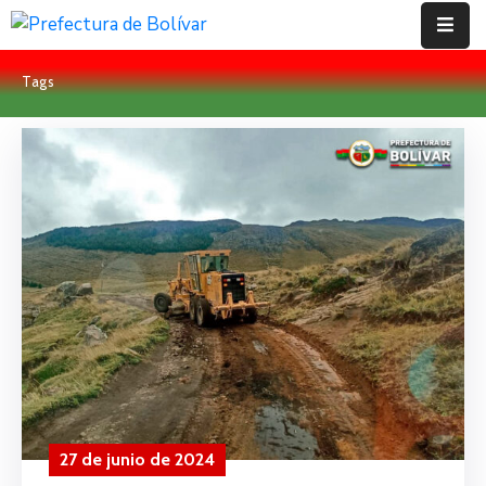
Tags
Inicio
Institución
Bolívar
Proyectos
Rendición
De
Cuentas
Transparencia
Contácto
27 de junio de 2024