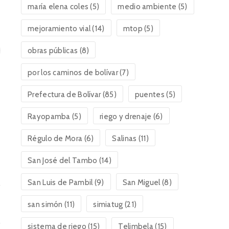
maría elena coles
(5)
medio ambiente
(5)
mejoramiento vial
(14)
mtop
(5)
obras públicas
(8)
por los caminos de bolívar
(7)
Prefectura de Bolívar
(85)
puentes
(5)
Rayopamba
(5)
riego y drenaje
(6)
Régulo de Mora
(6)
Salinas
(11)
San José del Tambo
(14)
San Luis de Pambil
(9)
San Miguel
(8)
san simón
(11)
simiatug
(21)
sistema de riego
(15)
Telimbela
(15)