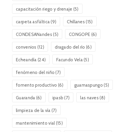
capacitación riego y drenaje
(5)
carpeta asfáltica
(9)
Chillanes
(15)
CONDESANandes
(5)
CONGOPE
(6)
convenios
(12)
dragado del río
(6)
Echeandía
(24)
Facundo Vela
(5)
fenómeno del niño
(7)
fomento productivo
(6)
guamaspungo
(5)
Guaranda
(6)
ipasb
(7)
las naves
(8)
limpieza de la vía
(7)
mantenimiento vial
(15)