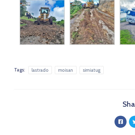
Tags:
lastrado
moisan
simiatug
Shar