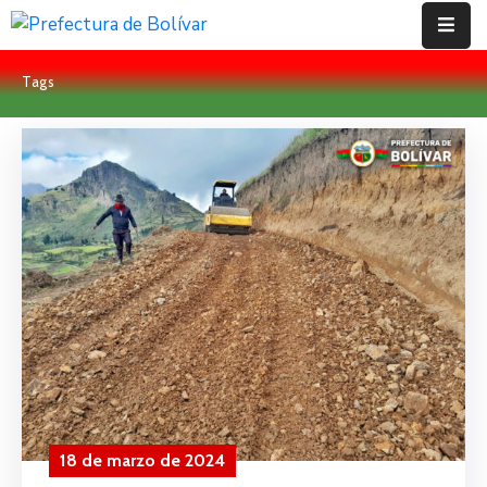
Tags
Inicio
Institución
Bolívar
Proyectos
Rendición
De
Cuentas
Transparencia
Contácto
18 de marzo de 2024