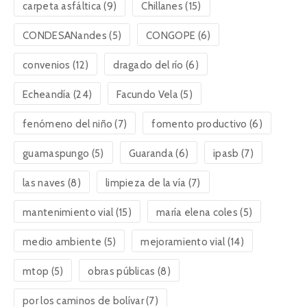
carpeta asfáltica
(9)
Chillanes
(15)
CONDESANandes
(5)
CONGOPE
(6)
convenios
(12)
dragado del río
(6)
Echeandía
(24)
Facundo Vela
(5)
fenómeno del niño
(7)
fomento productivo
(6)
guamaspungo
(5)
Guaranda
(6)
ipasb
(7)
las naves
(8)
limpieza de la vía
(7)
mantenimiento vial
(15)
maría elena coles
(5)
medio ambiente
(5)
mejoramiento vial
(14)
mtop
(5)
obras públicas
(8)
por los caminos de bolívar
(7)