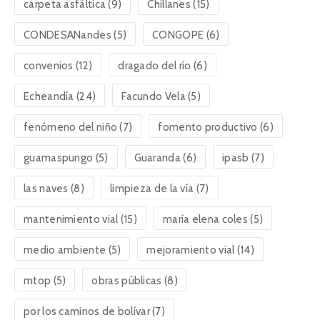
carpeta asfáltica
(9)
Chillanes
(15)
CONDESANandes
(5)
CONGOPE
(6)
convenios
(12)
dragado del río
(6)
Echeandía
(24)
Facundo Vela
(5)
fenómeno del niño
(7)
fomento productivo
(6)
guamaspungo
(5)
Guaranda
(6)
ipasb
(7)
las naves
(8)
limpieza de la vía
(7)
mantenimiento vial
(15)
maría elena coles
(5)
medio ambiente
(5)
mejoramiento vial
(14)
mtop
(5)
obras públicas
(8)
por los caminos de bolívar
(7)