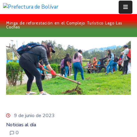
Minga de reforestación en el Complejo Turístico Lago Las
Inicio
Cochas
Institución
Bolívar
Proyectos
Rendición
De
Cuentas
Transparencia
9 de junio de 2023
Contácto
Noticias al día
0