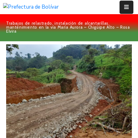
Trabajos de relastrado, instalación de alcantarillas,
Inicio
mantenimiento en la vía María Aurora – Chigüipe Alto – Rosa
Elvira
Institución
Bolívar
Proyectos
Rendición
De
Cuentas
Transparencia
Contácto