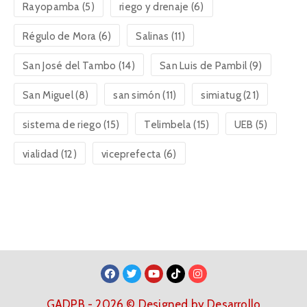
Rayopamba
(5)
riego y drenaje
(6)
Régulo de Mora
(6)
Salinas
(11)
San José del Tambo
(14)
San Luis de Pambil
(9)
San Miguel
(8)
san simón
(11)
simiatug
(21)
sistema de riego
(15)
Telimbela
(15)
UEB
(5)
vialidad
(12)
viceprefecta
(6)
GADPB - 2026 © Designed by Desarrollo