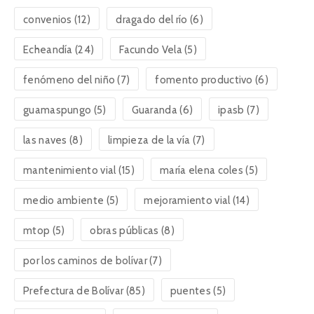
convenios
(12)
dragado del río
(6)
Echeandía
(24)
Facundo Vela
(5)
fenómeno del niño
(7)
fomento productivo
(6)
guamaspungo
(5)
Guaranda
(6)
ipasb
(7)
las naves
(8)
limpieza de la vía
(7)
mantenimiento vial
(15)
maría elena coles
(5)
medio ambiente
(5)
mejoramiento vial
(14)
mtop
(5)
obras públicas
(8)
por los caminos de bolívar
(7)
Prefectura de Bolívar
(85)
puentes
(5)