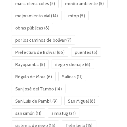
maría elena coles
(5)
medio ambiente
(5)
mejoramiento vial
(14)
mtop
(5)
obras públicas
(8)
por los caminos de bolívar
(7)
Prefectura de Bolívar
(85)
puentes
(5)
Rayopamba
(5)
riego y drenaje
(6)
Régulo de Mora
(6)
Salinas
(11)
San José del Tambo
(14)
San Luis de Pambil
(9)
San Miguel
(8)
san simón
(11)
simiatug
(21)
sistema de riego
(15)
Telimbela
(15)