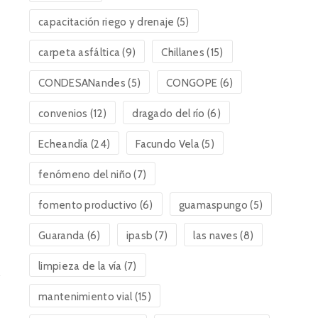
capacitación riego y drenaje
(5)
carpeta asfáltica
(9)
Chillanes
(15)
CONDESANandes
(5)
CONGOPE
(6)
convenios
(12)
dragado del río
(6)
Echeandía
(24)
Facundo Vela
(5)
fenómeno del niño
(7)
fomento productivo
(6)
guamaspungo
(5)
Guaranda
(6)
ipasb
(7)
las naves
(8)
limpieza de la vía
(7)
mantenimiento vial
(15)