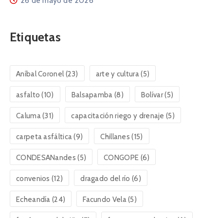
26 de mayo de 2026
Etiquetas
Aníbal Coronel
(23)
arte y cultura
(5)
asfalto
(10)
Balsapamba
(8)
Bolívar
(5)
Caluma
(31)
capacitación riego y drenaje
(5)
carpeta asfáltica
(9)
Chillanes
(15)
CONDESANandes
(5)
CONGOPE
(6)
convenios
(12)
dragado del río
(6)
Echeandía
(24)
Facundo Vela
(5)