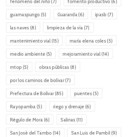
fenómeno del niño
(7)
fomento productivo
(6)
guamaspungo
(5)
Guaranda
(6)
ipasb
(7)
las naves
(8)
limpieza de la vía
(7)
mantenimiento vial
(15)
maría elena coles
(5)
medio ambiente
(5)
mejoramiento vial
(14)
mtop
(5)
obras públicas
(8)
por los caminos de bolívar
(7)
Prefectura de Bolívar
(85)
puentes
(5)
Rayopamba
(5)
riego y drenaje
(6)
Régulo de Mora
(6)
Salinas
(11)
San José del Tambo
(14)
San Luis de Pambil
(9)