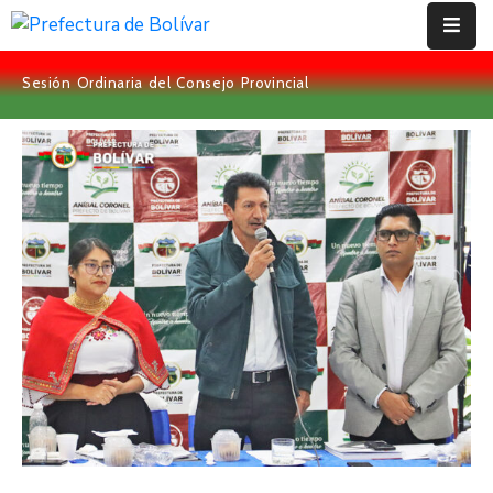
Sesión Ordinaria del Consejo Provincial
Inicio
Institución
Bolívar
Proyectos
Rendición
De
Cuentas
Transparencia
Contácto