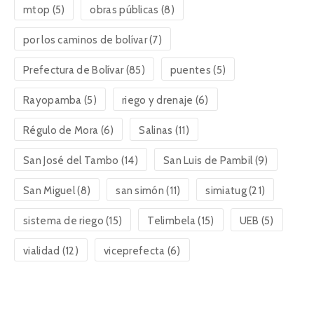
mtop
(5)
obras públicas
(8)
por los caminos de bolívar
(7)
Prefectura de Bolívar
(85)
puentes
(5)
Rayopamba
(5)
riego y drenaje
(6)
Régulo de Mora
(6)
Salinas
(11)
San José del Tambo
(14)
San Luis de Pambil
(9)
San Miguel
(8)
san simón
(11)
simiatug
(21)
sistema de riego
(15)
Telimbela
(15)
UEB
(5)
vialidad
(12)
viceprefecta
(6)