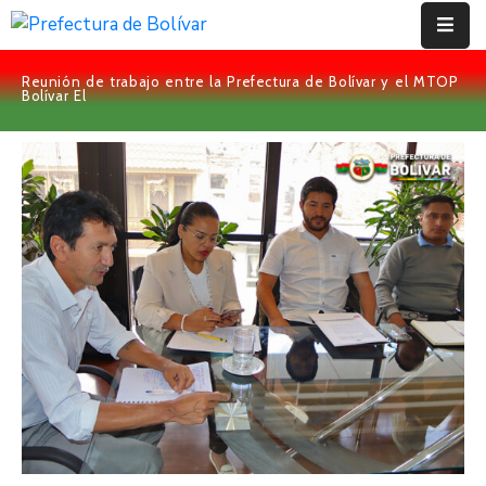
Reunión de trabajo entre la Prefectura de Bolívar y el MTOP
Inicio
Bolívar El
Institución
Bolívar
Proyectos
Rendición
De
Cuentas
Transparencia
Contácto