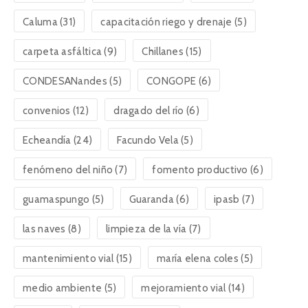
Caluma
(31)
capacitación riego y drenaje
(5)
carpeta asfáltica
(9)
Chillanes
(15)
CONDESANandes
(5)
CONGOPE
(6)
convenios
(12)
dragado del río
(6)
Echeandía
(24)
Facundo Vela
(5)
fenómeno del niño
(7)
fomento productivo
(6)
guamaspungo
(5)
Guaranda
(6)
ipasb
(7)
las naves
(8)
limpieza de la vía
(7)
mantenimiento vial
(15)
maría elena coles
(5)
medio ambiente
(5)
mejoramiento vial
(14)