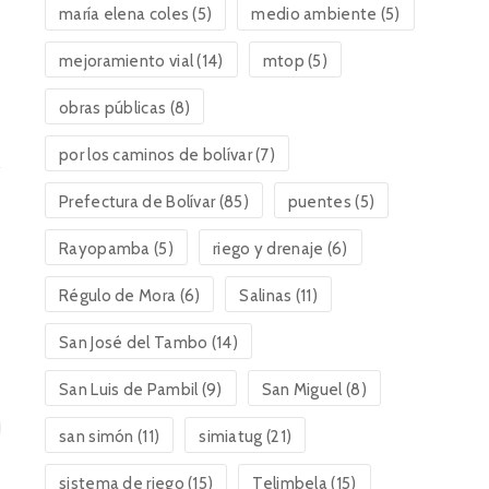
maría elena coles
(5)
medio ambiente
(5)
mejoramiento vial
(14)
mtop
(5)
obras públicas
(8)
por los caminos de bolívar
(7)
Prefectura de Bolívar
(85)
puentes
(5)
Rayopamba
(5)
riego y drenaje
(6)
Régulo de Mora
(6)
Salinas
(11)
San José del Tambo
(14)
San Luis de Pambil
(9)
San Miguel
(8)
san simón
(11)
simiatug
(21)
sistema de riego
(15)
Telimbela
(15)