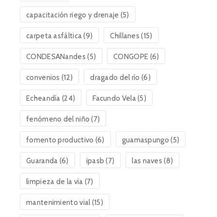
capacitación riego y drenaje
(5)
carpeta asfáltica
(9)
Chillanes
(15)
CONDESANandes
(5)
CONGOPE
(6)
convenios
(12)
dragado del río
(6)
Echeandía
(24)
Facundo Vela
(5)
fenómeno del niño
(7)
fomento productivo
(6)
guamaspungo
(5)
Guaranda
(6)
ipasb
(7)
las naves
(8)
limpieza de la vía
(7)
mantenimiento vial
(15)