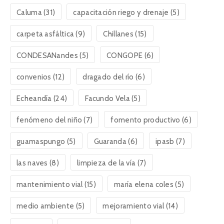
Caluma
(31)
capacitación riego y drenaje
(5)
carpeta asfáltica
(9)
Chillanes
(15)
CONDESANandes
(5)
CONGOPE
(6)
convenios
(12)
dragado del río
(6)
Echeandía
(24)
Facundo Vela
(5)
fenómeno del niño
(7)
fomento productivo
(6)
guamaspungo
(5)
Guaranda
(6)
ipasb
(7)
las naves
(8)
limpieza de la vía
(7)
mantenimiento vial
(15)
maría elena coles
(5)
medio ambiente
(5)
mejoramiento vial
(14)