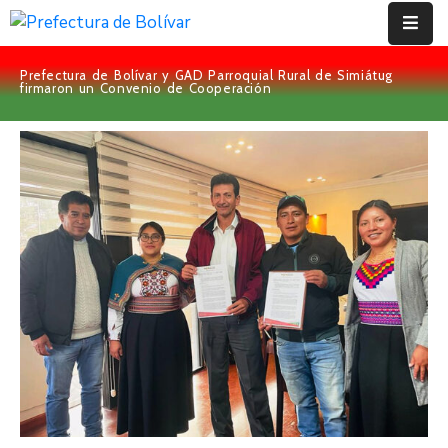
Prefectura de Bolívar y GAD Parroquial Rural de Simiátug
Inicio
firmaron un Convenio de Cooperación
Institución
Bolívar
Proyectos
Rendición
De
Cuentas
Transparencia
Contácto