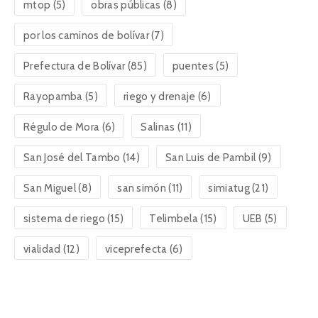
mtop
(5)
obras públicas
(8)
por los caminos de bolívar
(7)
Prefectura de Bolívar
(85)
puentes
(5)
Rayopamba
(5)
riego y drenaje
(6)
Régulo de Mora
(6)
Salinas
(11)
San José del Tambo
(14)
San Luis de Pambil
(9)
San Miguel
(8)
san simón
(11)
simiatug
(21)
sistema de riego
(15)
Telimbela
(15)
UEB
(5)
vialidad
(12)
viceprefecta
(6)