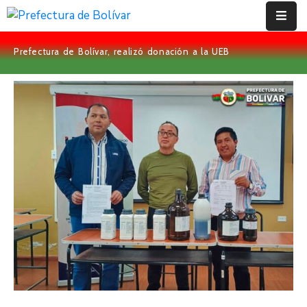
Prefectura de Bolívar, realizó donación a la UEB
Inicio
Institución
Bolívar
Proyectos
Rendición
De
Cuentas
Transparencia
Contácto