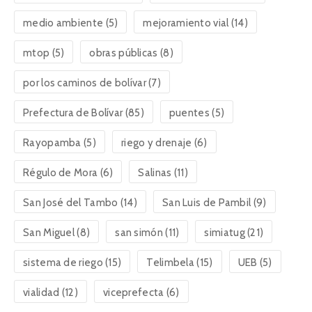
medio ambiente
(5)
mejoramiento vial
(14)
mtop
(5)
obras públicas
(8)
por los caminos de bolívar
(7)
Prefectura de Bolívar
(85)
puentes
(5)
Rayopamba
(5)
riego y drenaje
(6)
Régulo de Mora
(6)
Salinas
(11)
San José del Tambo
(14)
San Luis de Pambil
(9)
San Miguel
(8)
san simón
(11)
simiatug
(21)
sistema de riego
(15)
Telimbela
(15)
UEB
(5)
vialidad
(12)
viceprefecta
(6)