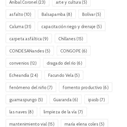
Aníbal Coronel
(23)
arte y cultura
(5)
asfalto
(10)
Balsapamba
(8)
Bolívar
(5)
Caluma
(31)
capacitación riego y drenaje
(5)
carpeta asfáltica
(9)
Chillanes
(15)
CONDESANandes
(5)
CONGOPE
(6)
convenios
(12)
dragado del río
(6)
Echeandía
(24)
Facundo Vela
(5)
fenómeno del niño
(7)
fomento productivo
(6)
guamaspungo
(5)
Guaranda
(6)
ipasb
(7)
las naves
(8)
limpieza de la vía
(7)
mantenimiento vial
(15)
maría elena coles
(5)