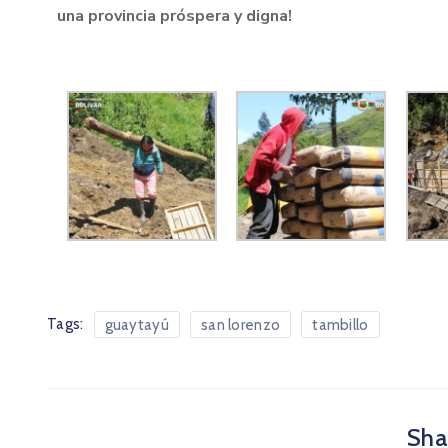
una provincia próspera y digna!
Tags:
guaytayú
san lorenzo
tambillo
Shar