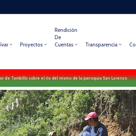
Rendición
De
ívar
Proyectos
Cuentas
Transparencia
Co
tor de Tambillo sobre el río del mismo de la parroquia San Lorenzo