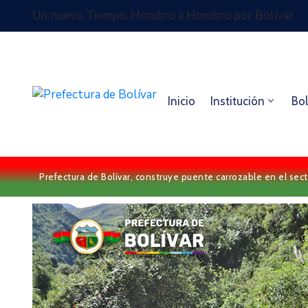
Un nuevo Tiempo, Hombro a Hombro por Bolívar
Inicio
Institución
Bol
Prefectura de Bolívar, construye puente carrozable en el sec