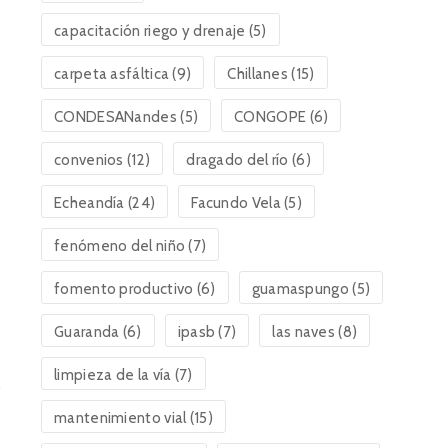
capacitación riego y drenaje
(5)
carpeta asfáltica
(9)
Chillanes
(15)
CONDESANandes
(5)
CONGOPE
(6)
convenios
(12)
dragado del río
(6)
Echeandía
(24)
Facundo Vela
(5)
fenómeno del niño
(7)
fomento productivo
(6)
guamaspungo
(5)
Guaranda
(6)
ipasb
(7)
las naves
(8)
limpieza de la vía
(7)
mantenimiento vial
(15)