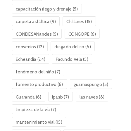
capacitación riego y drenaje
(5)
carpeta asfáltica
(9)
Chillanes
(15)
CONDESANandes
(5)
CONGOPE
(6)
convenios
(12)
dragado del río
(6)
Echeandía
(24)
Facundo Vela
(5)
fenómeno del niño
(7)
fomento productivo
(6)
guamaspungo
(5)
Guaranda
(6)
ipasb
(7)
las naves
(8)
limpieza de la vía
(7)
mantenimiento vial
(15)