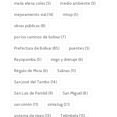
maría elena coles
(5)
medio ambiente
(5)
mejoramiento vial
(14)
mtop
(5)
obras públicas
(8)
por los caminos de bolívar
(7)
Prefectura de Bolívar
(85)
puentes
(5)
Rayopamba
(5)
riego y drenaje
(6)
Régulo de Mora
(6)
Salinas
(11)
San José del Tambo
(14)
San Luis de Pambil
(9)
San Miguel
(8)
san simón
(11)
simiatug
(21)
sistema de riego
(15)
Telimbela
(15)