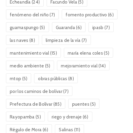
Echeandía
(24)
Facundo Vela
(5)
fenómeno del niño
(7)
fomento productivo
(6)
guamaspungo
(5)
Guaranda
(6)
ipasb
(7)
las naves
(8)
limpieza de la vía
(7)
mantenimiento vial
(15)
maría elena coles
(5)
medio ambiente
(5)
mejoramiento vial
(14)
mtop
(5)
obras públicas
(8)
por los caminos de bolívar
(7)
Prefectura de Bolívar
(85)
puentes
(5)
Rayopamba
(5)
riego y drenaje
(6)
Régulo de Mora
(6)
Salinas
(11)