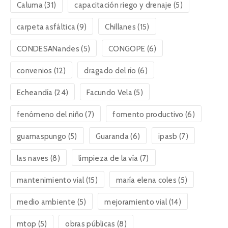
Caluma
(31)
capacitación riego y drenaje
(5)
carpeta asfáltica
(9)
Chillanes
(15)
CONDESANandes
(5)
CONGOPE
(6)
convenios
(12)
dragado del río
(6)
Echeandía
(24)
Facundo Vela
(5)
fenómeno del niño
(7)
fomento productivo
(6)
guamaspungo
(5)
Guaranda
(6)
ipasb
(7)
las naves
(8)
limpieza de la vía
(7)
mantenimiento vial
(15)
maría elena coles
(5)
medio ambiente
(5)
mejoramiento vial
(14)
mtop
(5)
obras públicas
(8)