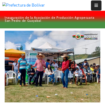
Inauguración de la Asociación de Producción Agropecuaria
Inicio
San Pedro de Guayabal
Institución
Bolívar
Proyectos
Rendición
De
Cuentas
Transparencia
Contácto