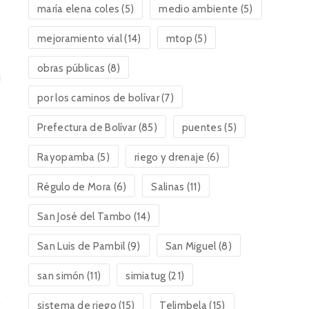
maría elena coles
(5)
medio ambiente
(5)
mejoramiento vial
(14)
mtop
(5)
obras públicas
(8)
por los caminos de bolívar
(7)
Prefectura de Bolívar
(85)
puentes
(5)
Rayopamba
(5)
riego y drenaje
(6)
Régulo de Mora
(6)
Salinas
(11)
San José del Tambo
(14)
San Luis de Pambil
(9)
San Miguel
(8)
san simón
(11)
simiatug
(21)
sistema de riego
(15)
Telimbela
(15)