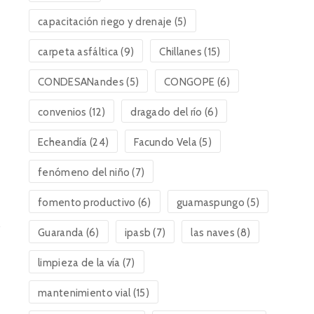
capacitación riego y drenaje
(5)
carpeta asfáltica
(9)
Chillanes
(15)
CONDESANandes
(5)
CONGOPE
(6)
convenios
(12)
dragado del río
(6)
Echeandía
(24)
Facundo Vela
(5)
fenómeno del niño
(7)
fomento productivo
(6)
guamaspungo
(5)
Guaranda
(6)
ipasb
(7)
las naves
(8)
limpieza de la vía
(7)
mantenimiento vial
(15)