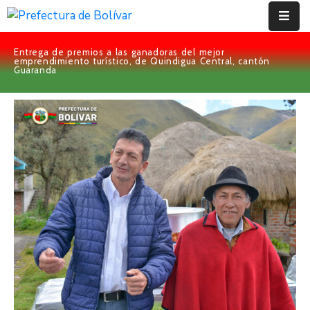
Entrega de premios a las ganadoras del mejor
Inicio
emprendimiento turístico, de Quindigua Central, cantón
Guaranda
Institución
Bolívar
Proyectos
Rendición
De
Cuentas
Transparencia
Contácto