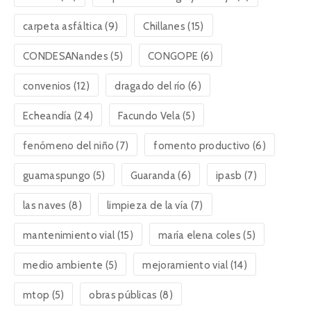
carpeta asfáltica
(9)
Chillanes
(15)
CONDESANandes
(5)
CONGOPE
(6)
convenios
(12)
dragado del río
(6)
Echeandía
(24)
Facundo Vela
(5)
fenómeno del niño
(7)
fomento productivo
(6)
guamaspungo
(5)
Guaranda
(6)
ipasb
(7)
las naves
(8)
limpieza de la vía
(7)
mantenimiento vial
(15)
maría elena coles
(5)
medio ambiente
(5)
mejoramiento vial
(14)
mtop
(5)
obras públicas
(8)