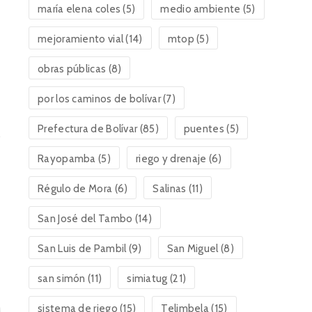
maría elena coles
(5)
medio ambiente
(5)
mejoramiento vial
(14)
mtop
(5)
obras públicas
(8)
por los caminos de bolívar
(7)
Prefectura de Bolívar
(85)
puentes
(5)
Rayopamba
(5)
riego y drenaje
(6)
Régulo de Mora
(6)
Salinas
(11)
San José del Tambo
(14)
San Luis de Pambil
(9)
San Miguel
(8)
san simón
(11)
simiatug
(21)
sistema de riego
(15)
Telimbela
(15)