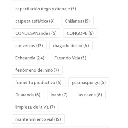
capacitación riego y drenaje
(5)
carpeta asfáltica
(9)
Chillanes
(15)
CONDESANandes
(5)
CONGOPE
(6)
convenios
(12)
dragado del río
(6)
Echeandía
(24)
Facundo Vela
(5)
fenómeno del niño
(7)
fomento productivo
(6)
guamaspungo
(5)
Guaranda
(6)
ipasb
(7)
las naves
(8)
limpieza de la vía
(7)
mantenimiento vial
(15)