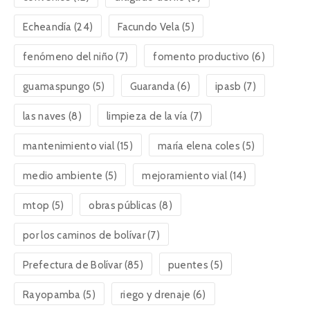
Echeandía
(24)
Facundo Vela
(5)
fenómeno del niño
(7)
fomento productivo
(6)
guamaspungo
(5)
Guaranda
(6)
ipasb
(7)
las naves
(8)
limpieza de la vía
(7)
mantenimiento vial
(15)
maría elena coles
(5)
medio ambiente
(5)
mejoramiento vial
(14)
mtop
(5)
obras públicas
(8)
por los caminos de bolívar
(7)
Prefectura de Bolívar
(85)
puentes
(5)
Rayopamba
(5)
riego y drenaje
(6)