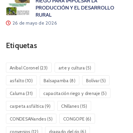
RIEGO PARA IMPULSAR LA
PRODUCCIÓN Y EL DESARROLLO
RURAL
26 de mayo de 2026
Etiquetas
Aníbal Coronel
(23)
arte y cultura
(5)
asfalto
(10)
Balsapamba
(8)
Bolívar
(5)
Caluma
(31)
capacitación riego y drenaje
(5)
carpeta asfáltica
(9)
Chillanes
(15)
CONDESANandes
(5)
CONGOPE
(6)
convenios
(12)
dragado del río
(6)