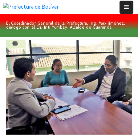
El Coordinador General de la Prefectura, Ing. Max Jiménez,
Inicio
dialogó con el Dr. Inti Yumbay, Alcalde de Guaranda
Institución
Bolívar
Proyectos
Rendición
De
Cuentas
Transparencia
Contácto