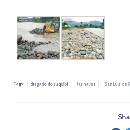
Tags:
dragado río suquibí
las naves
San Luis de 
Shar