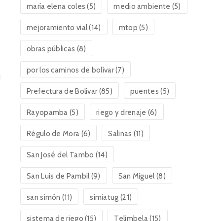
maría elena coles
(5)
medio ambiente
(5)
mejoramiento vial
(14)
mtop
(5)
obras públicas
(8)
por los caminos de bolívar
(7)
Prefectura de Bolívar
(85)
puentes
(5)
Rayopamba
(5)
riego y drenaje
(6)
Régulo de Mora
(6)
Salinas
(11)
San José del Tambo
(14)
San Luis de Pambil
(9)
San Miguel
(8)
san simón
(11)
simiatug
(21)
sistema de riego
(15)
Telimbela
(15)