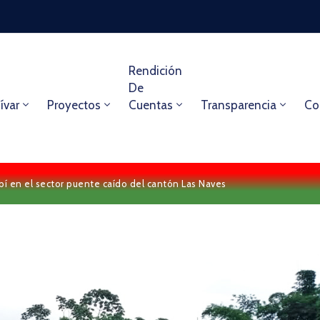
Rendición
De
ívar
Proyectos
Cuentas
Transparencia
Co
bí en el sector puente caído del cantón Las Naves