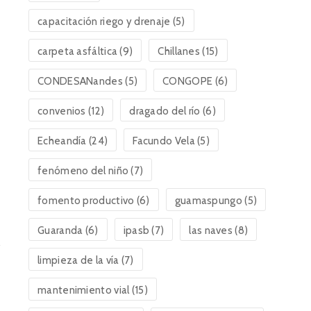
capacitación riego y drenaje
(5)
carpeta asfáltica
(9)
Chillanes
(15)
CONDESANandes
(5)
CONGOPE
(6)
convenios
(12)
dragado del río
(6)
Echeandía
(24)
Facundo Vela
(5)
fenómeno del niño
(7)
fomento productivo
(6)
guamaspungo
(5)
Guaranda
(6)
ipasb
(7)
las naves
(8)
limpieza de la vía
(7)
mantenimiento vial
(15)