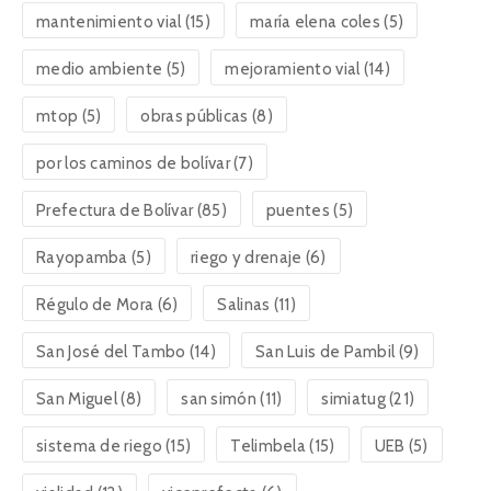
mantenimiento vial
(15)
maría elena coles
(5)
medio ambiente
(5)
mejoramiento vial
(14)
mtop
(5)
obras públicas
(8)
por los caminos de bolívar
(7)
Prefectura de Bolívar
(85)
puentes
(5)
Rayopamba
(5)
riego y drenaje
(6)
Régulo de Mora
(6)
Salinas
(11)
San José del Tambo
(14)
San Luis de Pambil
(9)
San Miguel
(8)
san simón
(11)
simiatug
(21)
sistema de riego
(15)
Telimbela
(15)
UEB
(5)