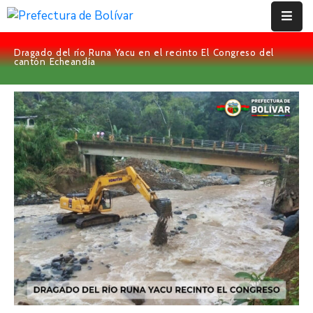
Dragado del río Runa Yacu en el recinto El Congreso del
Inicio
cantón Echeandía
Institución
Bolívar
Proyectos
Rendición
De
Cuentas
Transparencia
Contácto