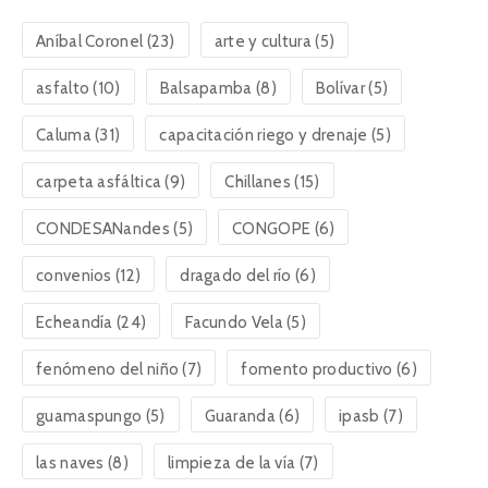
Aníbal Coronel
(23)
arte y cultura
(5)
asfalto
(10)
Balsapamba
(8)
Bolívar
(5)
Caluma
(31)
capacitación riego y drenaje
(5)
carpeta asfáltica
(9)
Chillanes
(15)
CONDESANandes
(5)
CONGOPE
(6)
convenios
(12)
dragado del río
(6)
Echeandía
(24)
Facundo Vela
(5)
fenómeno del niño
(7)
fomento productivo
(6)
guamaspungo
(5)
Guaranda
(6)
ipasb
(7)
las naves
(8)
limpieza de la vía
(7)