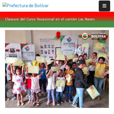
Clausura del Curso Vacacional en el cantón Las Naves
Inicio
Institución
Bolívar
Proyectos
Rendición
De
Cuentas
Transparencia
Contácto