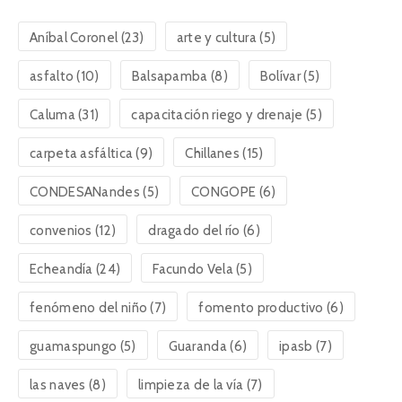
Aníbal Coronel
(23)
arte y cultura
(5)
asfalto
(10)
Balsapamba
(8)
Bolívar
(5)
Caluma
(31)
capacitación riego y drenaje
(5)
carpeta asfáltica
(9)
Chillanes
(15)
CONDESANandes
(5)
CONGOPE
(6)
convenios
(12)
dragado del río
(6)
Echeandía
(24)
Facundo Vela
(5)
fenómeno del niño
(7)
fomento productivo
(6)
guamaspungo
(5)
Guaranda
(6)
ipasb
(7)
las naves
(8)
limpieza de la vía
(7)