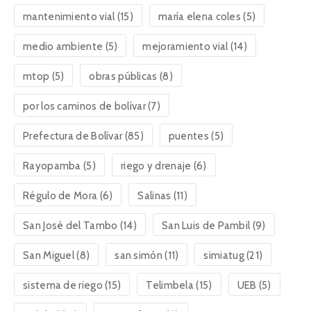
mantenimiento vial
(15)
maría elena coles
(5)
medio ambiente
(5)
mejoramiento vial
(14)
mtop
(5)
obras públicas
(8)
por los caminos de bolívar
(7)
Prefectura de Bolívar
(85)
puentes
(5)
Rayopamba
(5)
riego y drenaje
(6)
Régulo de Mora
(6)
Salinas
(11)
San José del Tambo
(14)
San Luis de Pambil
(9)
San Miguel
(8)
san simón
(11)
simiatug
(21)
sistema de riego
(15)
Telimbela
(15)
UEB
(5)