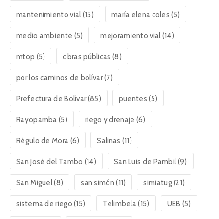
mantenimiento vial
(15)
maría elena coles
(5)
medio ambiente
(5)
mejoramiento vial
(14)
mtop
(5)
obras públicas
(8)
por los caminos de bolívar
(7)
Prefectura de Bolívar
(85)
puentes
(5)
Rayopamba
(5)
riego y drenaje
(6)
Régulo de Mora
(6)
Salinas
(11)
San José del Tambo
(14)
San Luis de Pambil
(9)
San Miguel
(8)
san simón
(11)
simiatug
(21)
sistema de riego
(15)
Telimbela
(15)
UEB
(5)