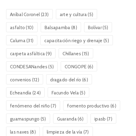
Aníbal Coronel
(23)
arte y cultura
(5)
asfalto
(10)
Balsapamba
(8)
Bolívar
(5)
Caluma
(31)
capacitación riego y drenaje
(5)
carpeta asfáltica
(9)
Chillanes
(15)
CONDESANandes
(5)
CONGOPE
(6)
convenios
(12)
dragado del río
(6)
Echeandía
(24)
Facundo Vela
(5)
fenómeno del niño
(7)
fomento productivo
(6)
guamaspungo
(5)
Guaranda
(6)
ipasb
(7)
las naves
(8)
limpieza de la vía
(7)