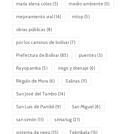
maría elena coles
(5)
medio ambiente
(5)
mejoramiento vial
(14)
mtop
(5)
obras públicas
(8)
por los caminos de bolívar
(7)
Prefectura de Bolívar
(85)
puentes
(5)
Rayopamba
(5)
riego y drenaje
(6)
Régulo de Mora
(6)
Salinas
(11)
San José del Tambo
(14)
San Luis de Pambil
(9)
San Miguel
(8)
san simón
(11)
simiatug
(21)
sistema de riego
(15)
Telimbela
(15)