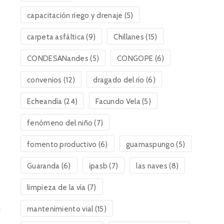
capacitación riego y drenaje
(5)
carpeta asfáltica
(9)
Chillanes
(15)
CONDESANandes
(5)
CONGOPE
(6)
convenios
(12)
dragado del río
(6)
Echeandía
(24)
Facundo Vela
(5)
fenómeno del niño
(7)
fomento productivo
(6)
guamaspungo
(5)
Guaranda
(6)
ipasb
(7)
las naves
(8)
limpieza de la vía
(7)
mantenimiento vial
(15)