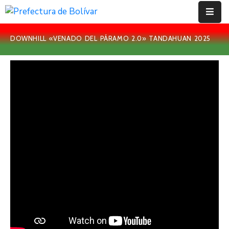
DOWNHILL «VENADO DEL PÁRAMO 2.0» TANDAHUAN 2025
Inicio
Institución
Bolívar
Proyectos
Rendición
De
Cuentas
Transparencia
Contácto