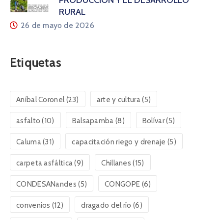
PRODUCCIÓN Y EL DESARROLLO
RURAL
26 de mayo de 2026
Etiquetas
Aníbal Coronel
(23)
arte y cultura
(5)
asfalto
(10)
Balsapamba
(8)
Bolívar
(5)
Caluma
(31)
capacitación riego y drenaje
(5)
carpeta asfáltica
(9)
Chillanes
(15)
CONDESANandes
(5)
CONGOPE
(6)
convenios
(12)
dragado del río
(6)