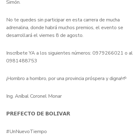
Simón.
No te quedes sin participar en esta carrera de mucha
adrenalina, donde habrá muchos premios, el evento se
desarrollará el viernes 8 de agosto.
Inscríbete YA a los siguientes números: 0979266021 o al
0981488753
¡Hombro a hombro, por una provincia próspera y digna!🌱
Ing. Aníbal Coronel Monar
𝗣𝗥𝗘𝗙𝗘𝗖𝗧𝗢 𝗗𝗘 𝗕𝗢𝗟𝗜́𝗩𝗔𝗥
#UnNuevoTiempo