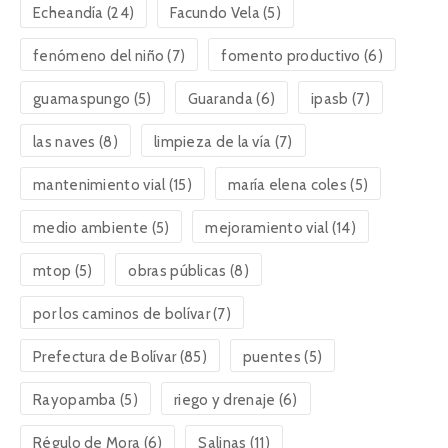
Echeandía
(24)
Facundo Vela
(5)
fenómeno del niño
(7)
fomento productivo
(6)
guamaspungo
(5)
Guaranda
(6)
ipasb
(7)
las naves
(8)
limpieza de la vía
(7)
mantenimiento vial
(15)
maría elena coles
(5)
medio ambiente
(5)
mejoramiento vial
(14)
mtop
(5)
obras públicas
(8)
por los caminos de bolívar
(7)
Prefectura de Bolívar
(85)
puentes
(5)
Rayopamba
(5)
riego y drenaje
(6)
Régulo de Mora
(6)
Salinas
(11)