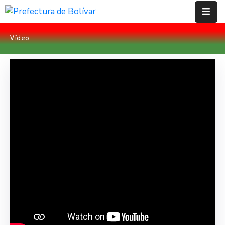
Vídeo
Inicio
Institución
Bolívar
Proyectos
Rendición
De
Cuentas
Transparencia
Contácto