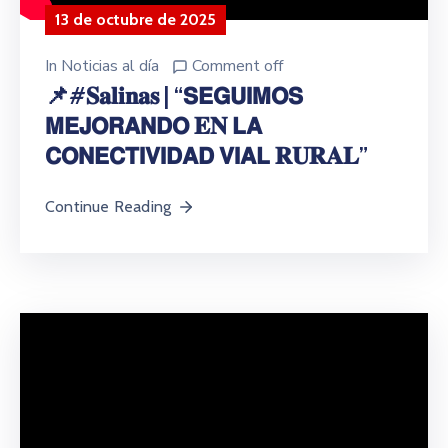
13 de octubre de 2025
In
Noticias al día
Comment off
📌#𝐒𝐚𝐥𝐢𝐧𝐚𝐬 | “𝗦𝗘𝗚𝗨𝗜𝗠𝗢𝗦
𝗠𝗘𝗝𝗢𝗥𝗔𝗡𝗗𝗢 𝐄𝐍 𝗟𝗔
𝗖𝗢𝗡𝗘𝗖𝗧𝗜𝗩𝗜𝗗𝗔𝗗 𝗩𝗜𝗔𝗟 𝐑𝐔𝐑𝐀𝐋”
Continue Reading