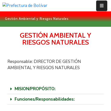
Gestión Ambiental y Riesgos Naturales
Inicio
Institución
GESTIÓN AMBIENTAL Y
RIESGOS NATURALES
Bolívar
Proyectos
Responsable: DIRECTOR DE GESTIÓN
Rendición
AMBIENTAL Y RIESGOS NATURALES
De
Cuentas
MISION/PROPÓSITO:
Transparencia
Funciones/Responsabilidades:
Contácto