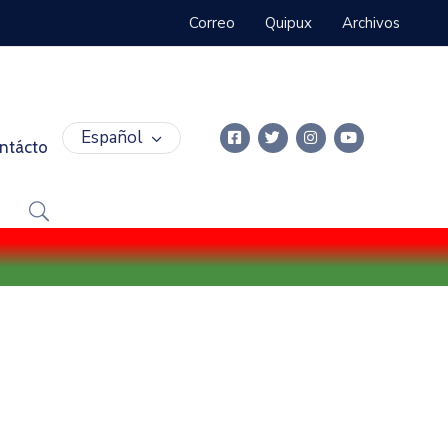
Correo
Quipux
Archivos
Español
ntácto