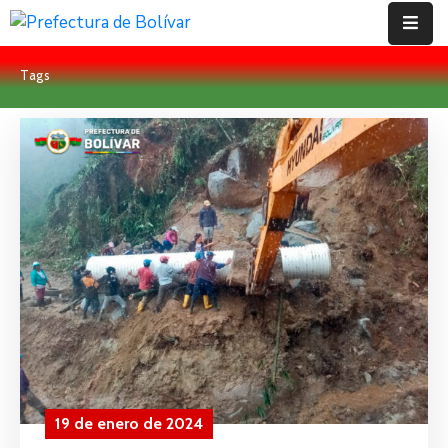
Tags
Inicio
Institución
Bolívar
Proyectos
Rendición
De
Cuentas
Transparencia
Contácto
19 de enero de 2024