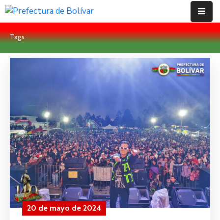
Tags
Inicio
Institución
Bolívar
Proyectos
Rendición
De
Cuentas
Transparencia
Contácto
20 de mayo de 2024