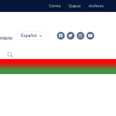
Correo
Quipux
Archivos
Español
ntácto