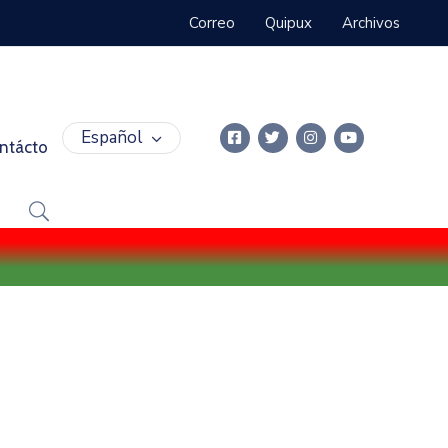
Correo
Quipux
Archivos
Español
ntácto