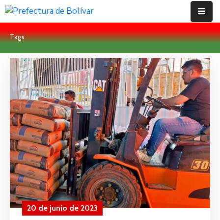
Tags
Inicio
Institución
Bolívar
Proyectos
Rendición
De
Cuentas
Transparencia
Contácto
20 de junio de 2023