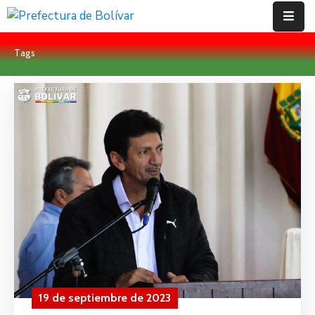
Tags
Inicio
Institución
Bolívar
Proyectos
Rendición
De
Cuentas
Transparencia
Contácto
19 de septiembre de 2023