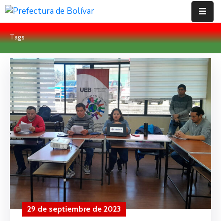
Tags
Inicio
Institución
Bolívar
Proyectos
Rendición
De
Cuentas
Transparencia
Contácto
29 de septiembre de 2023