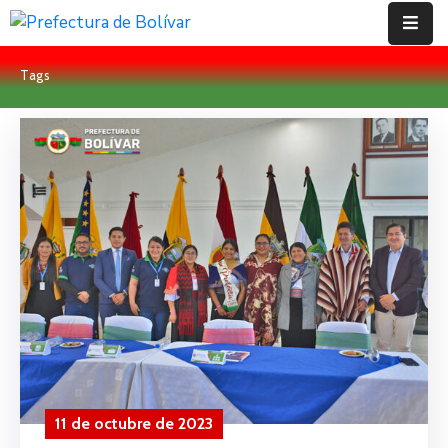
Tags
Inicio
Institución
Bolívar
Proyectos
Rendición
De
Cuentas
Transparencia
Contácto
11 de octubre de 2023