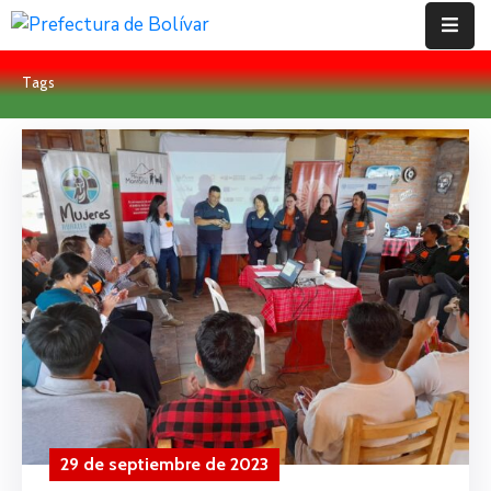
Tags
Inicio
Institución
Bolívar
Proyectos
Rendición
De
Cuentas
Transparencia
Contácto
29 de septiembre de 2023