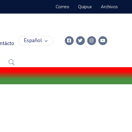
Correo
Quipux
Archivos
Español
ntácto