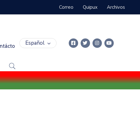
Correo
Quipux
Archivos
Español
ntácto