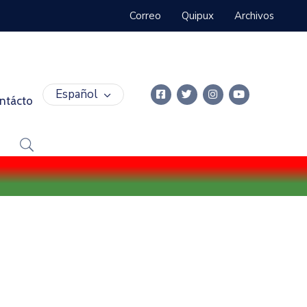
Correo
Quipux
Archivos
Español
ntácto