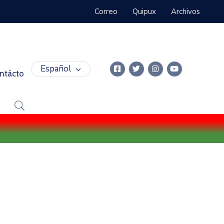
Correo
Quipux
Archivos
Español
ntácto