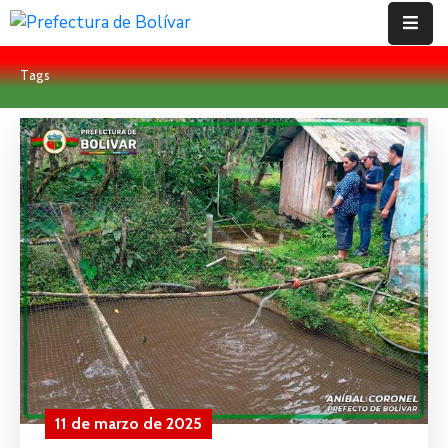
Tags
Inicio
Institución
Bolívar
Proyectos
Rendición
De
Cuentas
Transparencia
Contácto
11 de marzo de 2025