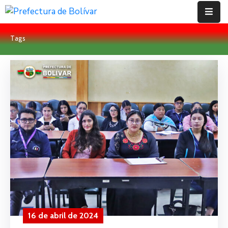
Tags
Inicio
Institución
Bolívar
Proyectos
Rendición
De
Cuentas
Transparencia
Contácto
16 de abril de 2024